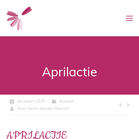
Aprilactie
26 maart 2025
Actueel
Door
Janny Jansen-Reurich
APRILACTIE