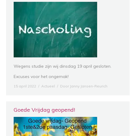
Wegens studie zijn wij dinsdag 19 april gesloten.
Excuses voor het ongemak!
15 april 2022
Actueel
Door
Janny Jansen-Reurich
Goede Vrijdag geopend!