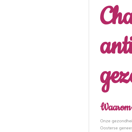
Cha
ant
gez
Waarom 
Onze gezondheid
Oosterse geneesk