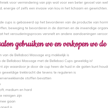
hniek voor vermindering van pijn wat voor een beter gevoel van welz
, energie of zelfs een invasie van kou in het lichaam en gewrichte
 de cups is gebaseerd op het bevorderen van de productie van horm
offen, beweging te bevorderen in de darmen en de inwendige organ
at het verouderingsproces versnelt en andere aandoeningen veroor
salon gebruiken we en verkopen we de
n van de Bellabaci Massage erg makkelijk is
n de Bellabaci Massage met de Bellebaci Cups geweldig is!
nt zijn waardoor je door de cup heen de huid in de gaten kunt hou
 geweldige trekkracht die tevens te reguleren is
erverwekkende stoffen bevatten
n
 soft, medium en hard
e reinigen zijn
 mee gaan
t goed is