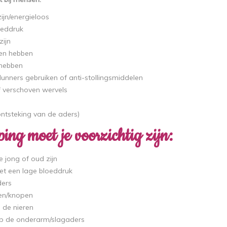
zijn/energieloos
oeddruk
zijn
en hebben
 hebben
unners gebruiken of anti-stollingsmiddelen
f verschoven wervels
(ontsteking van de aders)
ing moet je voorzichtig zijn:
e jong of oud zijn
et een lage bloeddruk
ders
ren/knopen
p de nieren
p de onderarm/slagaders