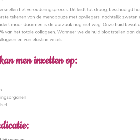
rsnellen het verouderingsproces. Dit leidt tot droog, beschadigd haa
eerste tekenen van de menopauze met opvliegers, nachtelijk zweten 
ndert maar daarmee is de oorzaak nog niet weg! Onze huid bevat col
1% van het totale collageen. Wanneer we de huid blootstellen aan d
lageen en van elastine vezels.
kan men inzetten op:
n
eringsorganen
lsel
dicatie:
 bij mensen: