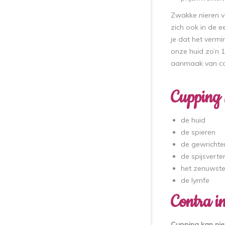
Zwakke nieren ve
zich ook in de 
je dat het vermi
onze huid zo’n 
aanmaak van col
Cupping 
de huid
de spieren
de gewrichte
de spijsvert
het zenuwste
de lymfe
Contra in
Cupping kan niet