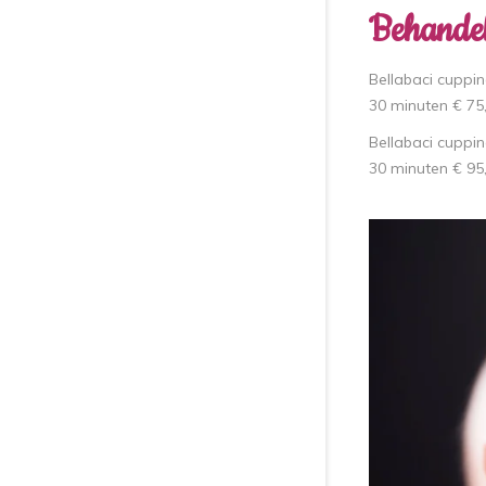
Behandel
Bellabaci cupping
30 minuten € 75,
Bellabaci cuppin
30 minuten € 95,