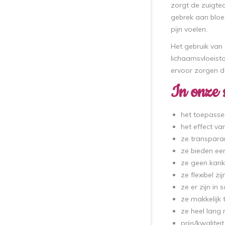
zorgt de zuigtec
gebrek aan bloed
pijn voelen.
Het gebruik van
lichaamsvloeist
ervoor zorgen d
In onze 
het toepasse
het effect va
ze transpara
ze bieden een
ze geen kank
ze flexibel zij
ze er zijn in
ze makkelijk t
ze heel lang
prijs/kwalitei